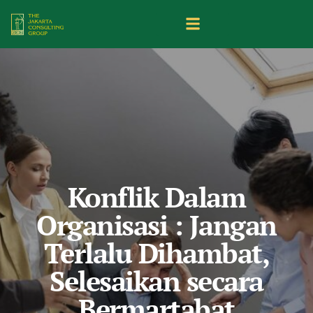
Konflik Dalam
Organisasi : Jangan
Terlalu Dihambat,
Selesaikan secara
Bermartabat