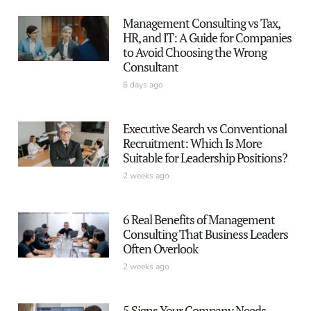
Management Consulting vs Tax,
HR, and IT: A Guide for Companies
to Avoid Choosing the Wrong
Consultant
6 days ago
Executive Search vs Conventional
Recruitment: Which Is More
Suitable for Leadership Positions?
2 weeks ago
6 Real Benefits of Management
Consulting That Business Leaders
Often Overlook
2 weeks ago
5 Signs Your Company Needs