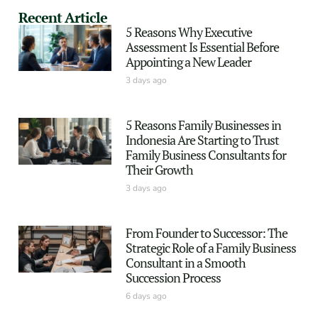
Recent Article
5 Reasons Why Executive
Assessment Is Essential Before
Appointing a New Leader
3 days ago
5 Reasons Family Businesses in
Indonesia Are Starting to Trust
Family Business Consultants for
Their Growth
3 days ago
From Founder to Successor: The
Strategic Role of a Family Business
Consultant in a Smooth
Succession Process
6 days ago