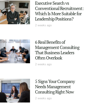
Executive Search vs
Conventional Recruitment:
Which Is More Suitable for
Leadership Positions?
2 weeks ago
6 Real Benefits of
Management Consulting
That Business Leaders
Often Overlook
2 weeks ago
5 Signs Your Company
Needs Management
Consulting Right Now
2 weeks ago