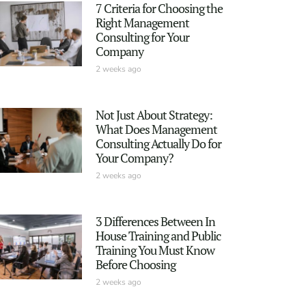
7 Criteria for Choosing the
Right Management
Consulting for Your
Company
2 weeks ago
Not Just About Strategy:
What Does Management
Consulting Actually Do for
Your Company?
2 weeks ago
3 Differences Between In
House Training and Public
Training You Must Know
Before Choosing
2 weeks ago