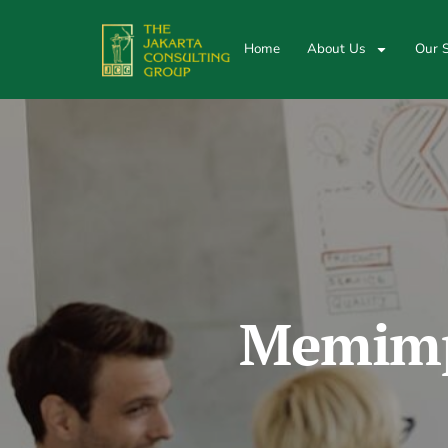
Home
About Us
Our S
Memimp