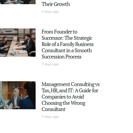
Their Growth
4 days ago
From Founder to
Successor: The Strategic
Role of a Family Business
Consultant in a Smooth
Succession Process
7 days ago
Management Consulting vs
Tax, HR, and IT: A Guide for
Companies to Avoid
Choosing the Wrong
Consultant
7 days ago