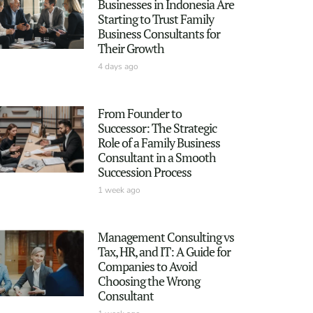
Businesses in Indonesia Are
Starting to Trust Family
Business Consultants for
Their Growth
4 days ago
From Founder to
Successor: The Strategic
Role of a Family Business
Consultant in a Smooth
Succession Process
1 week ago
Management Consulting vs
Tax, HR, and IT: A Guide for
Companies to Avoid
Choosing the Wrong
Consultant