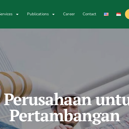
ervices
Publications
Career
Contact
 Perusahaan untu
Pertambangan