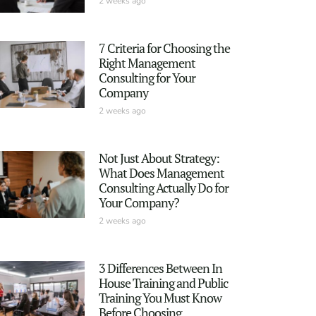
2 weeks ago
7 Criteria for Choosing the
Right Management
Consulting for Your
Company
2 weeks ago
Not Just About Strategy:
What Does Management
Consulting Actually Do for
Your Company?
2 weeks ago
3 Differences Between In
House Training and Public
Training You Must Know
Before Choosing