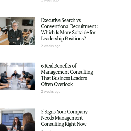
1 week ago
Executive Search vs
Conventional Recruitment:
Which Is More Suitable for
Leadership Positions?
2 weeks ago
6 Real Benefits of
Management Consulting
That Business Leaders
Often Overlook
2 weeks ago
5 Signs Your Company
Needs Management
Consulting Right Now