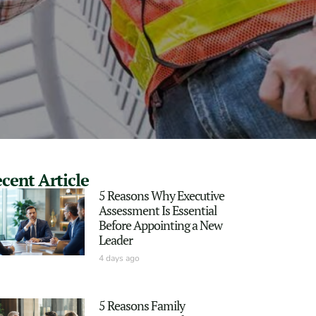
cent Article
5 Reasons Why Executive
Assessment Is Essential
Before Appointing a New
Leader
4 days ago
5 Reasons Family