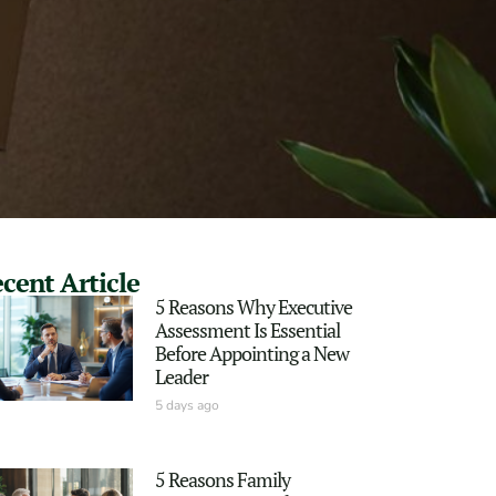
cent Article
5 Reasons Why Executive
Assessment Is Essential
Before Appointing a New
Leader
5 days ago
5 Reasons Family