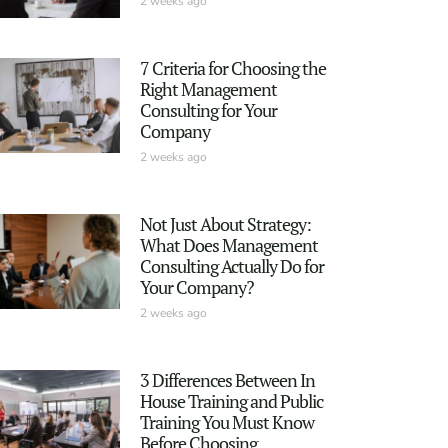
2 weeks ago
7 Criteria for Choosing the
Right Management
Consulting for Your
Company
2 weeks ago
Not Just About Strategy:
What Does Management
Consulting Actually Do for
Your Company?
2 weeks ago
3 Differences Between In
House Training and Public
Training You Must Know
Before Choosing