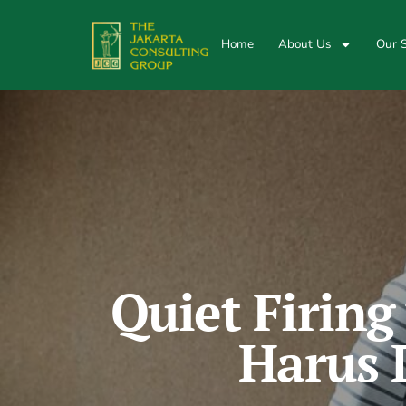
Home
About Us
Our S
Quiet Firing
Harus 