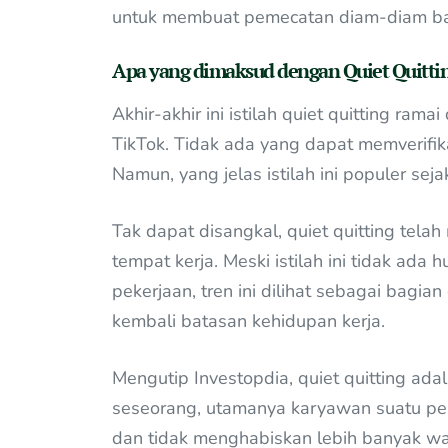
untuk membuat pemecatan diam-diam ba
Apa yang dimaksud dengan Quiet Quitti
Akhir-akhir ini istilah quiet quitting rama
TikTok. Tidak ada yang dapat memverifikas
Namun, yang jelas istilah ini populer se
Tak dapat disangkal, quiet quitting tel
tempat kerja. Meski istilah ini tidak ad
pekerjaan, tren ini dilihat sebagai bagia
kembali batasan kehidupan kerja.
Mengutip Investopdia, quiet quitting ada
seseorang, utamanya karyawan suatu pe
dan tidak menghabiskan lebih banyak wa