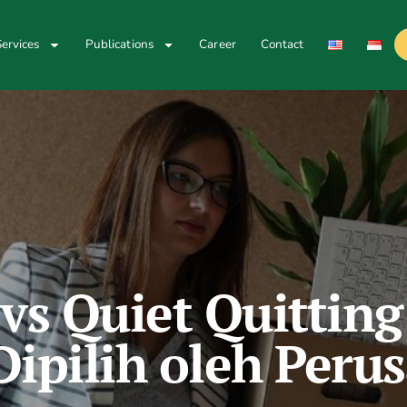
ervices
Publications
Career
Contact
 vs Quiet Quittin
Dipilih oleh Peru