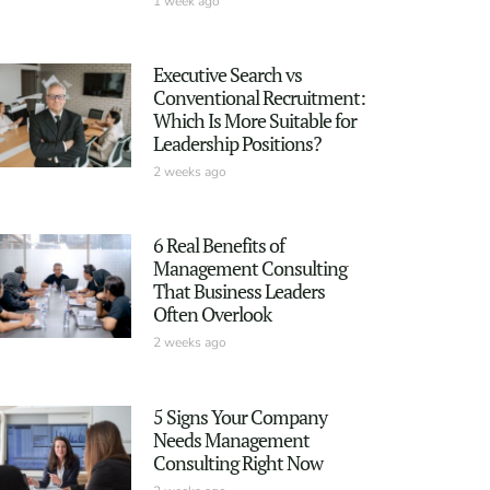
1 week ago
Executive Search vs
Conventional Recruitment:
Which Is More Suitable for
Leadership Positions?
2 weeks ago
6 Real Benefits of
Management Consulting
That Business Leaders
Often Overlook
2 weeks ago
5 Signs Your Company
Needs Management
Consulting Right Now