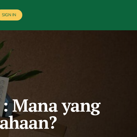
SIGN IN
g : Mana yang
sahaan?