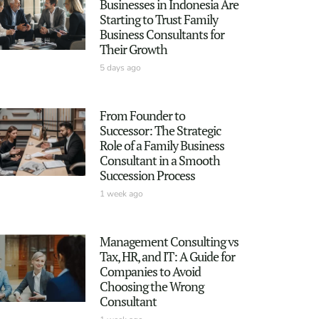
Businesses in Indonesia Are
Starting to Trust Family
Business Consultants for
Their Growth
5 days ago
From Founder to
Successor: The Strategic
Role of a Family Business
Consultant in a Smooth
Succession Process
1 week ago
Management Consulting vs
Tax, HR, and IT: A Guide for
Companies to Avoid
Choosing the Wrong
Consultant