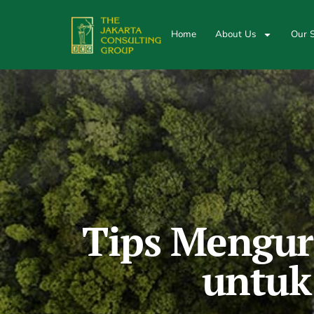
Home
About Us
Our S
Tips Mengur
untuk