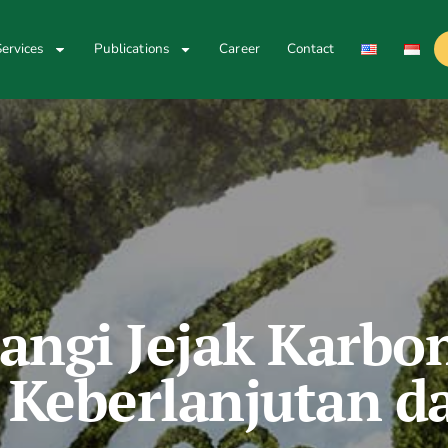
ervices
Publications
Career
Contact
angi Jejak Karbo
 Keberlanjutan d