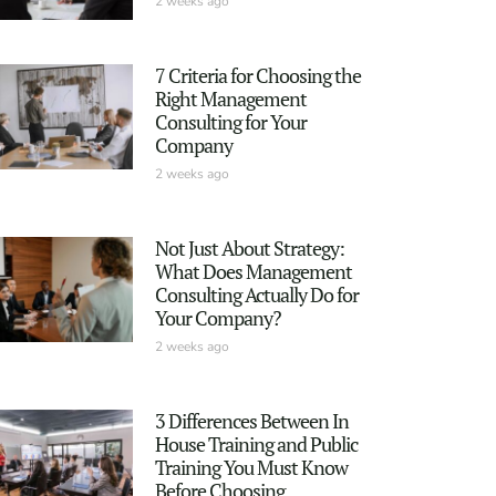
2 weeks ago
7 Criteria for Choosing the
Right Management
Consulting for Your
Company
2 weeks ago
Not Just About Strategy:
What Does Management
Consulting Actually Do for
Your Company?
2 weeks ago
3 Differences Between In
House Training and Public
Training You Must Know
Before Choosing