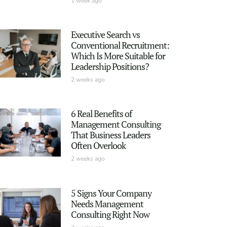
1 week ago
Executive Search vs
Conventional Recruitment:
Which Is More Suitable for
Leadership Positions?
2 weeks ago
6 Real Benefits of
Management Consulting
That Business Leaders
Often Overlook
2 weeks ago
5 Signs Your Company
Needs Management
Consulting Right Now