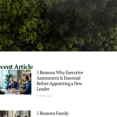
cent Article
5 Reasons Why Executive
Assessment Is Essential
Before Appointing a New
Leader
4 days ago
5 Reasons Family