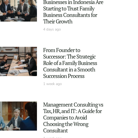
Businesses in Indonesia Are
Starting to Trust Family
Business Consultants for
Their Growth
4 days ago
From Founder to
Successor: The Strategic
Role of a Family Business
Consultant in a Smooth
Succession Process
1 week ago
Management Consulting vs
Tax, HR, and IT: A Guide for
Companies to Avoid
Choosing the Wrong
Consultant