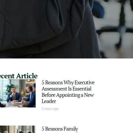
cent Article
5 Reasons Why Executive
Assessment Is Essential
Before Appointing a New
Leader
3 days ago
5 Reasons Family