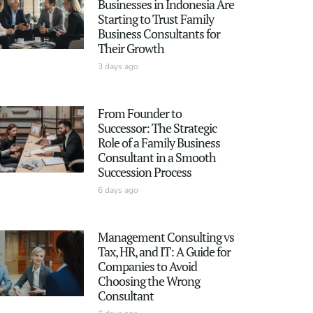
Businesses in Indonesia Are
Starting to Trust Family
Business Consultants for
Their Growth
3 days ago
From Founder to
Successor: The Strategic
Role of a Family Business
Consultant in a Smooth
Succession Process
6 days ago
Management Consulting vs
Tax, HR, and IT: A Guide for
Companies to Avoid
Choosing the Wrong
Consultant