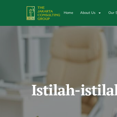
Home
About Us
Our S
Istilah-isti