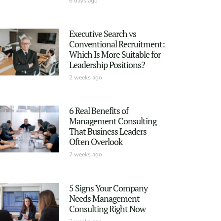
6 days ago
Executive Search vs
Conventional Recruitment:
Which Is More Suitable for
Leadership Positions?
2 weeks ago
6 Real Benefits of
Management Consulting
That Business Leaders
Often Overlook
2 weeks ago
5 Signs Your Company
Needs Management
Consulting Right Now