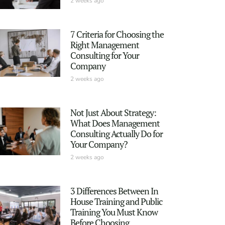
2 weeks ago
7 Criteria for Choosing the
Right Management
Consulting for Your
Company
2 weeks ago
Not Just About Strategy:
What Does Management
Consulting Actually Do for
Your Company?
2 weeks ago
3 Differences Between In
House Training and Public
Training You Must Know
Before Choosing