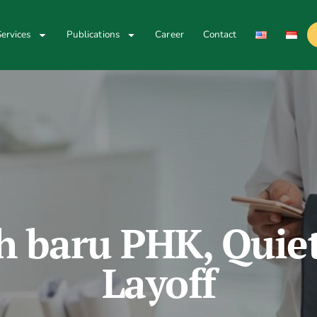
ervices
Publications
Career
Contact
lah baru PHK, Quie
Layoff