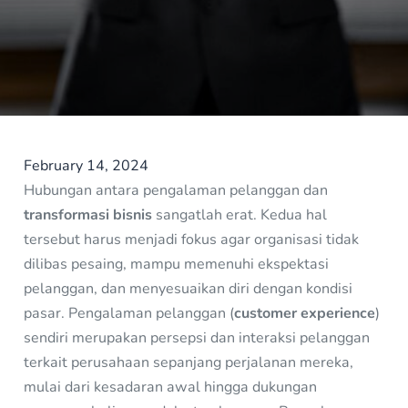
February 14, 2024
Hubungan antara pengalaman pelanggan dan
transformasi bisnis
sangatlah erat. Kedua hal
tersebut harus menjadi fokus agar organisasi tidak
dilibas pesaing, mampu memenuhi ekspektasi
pelanggan, dan menyesuaikan diri dengan kondisi
pasar. Pengalaman pelanggan (
customer experience
)
sendiri merupakan persepsi dan interaksi pelanggan
terkait perusahaan sepanjang perjalanan mereka,
mulai dari kesadaran awal hingga dukungan