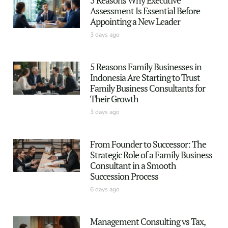
Assessment Is Essential Before
Appointing a New Leader
3 days ago
5 Reasons Family Businesses in
Indonesia Are Starting to Trust
Family Business Consultants for
Their Growth
3 days ago
From Founder to Successor: The
Strategic Role of a Family Business
Consultant in a Smooth
Succession Process
6 days ago
Management Consulting vs Tax,