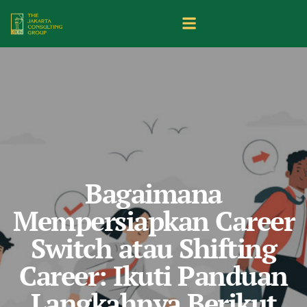
Bagaimana
Mempersiapkan Career
Switch atau Shifting
Career: Ikuti Panduan
Langkahnya Berikut