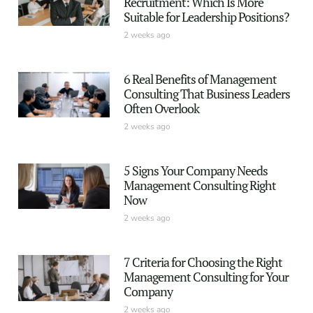
Recruitment: Which Is More
Suitable for Leadership Positions?
2 weeks ago
6 Real Benefits of Management
Consulting That Business Leaders
Often Overlook
2 weeks ago
5 Signs Your Company Needs
Management Consulting Right
Now
2 weeks ago
7 Criteria for Choosing the Right
Management Consulting for Your
Company
2 weeks ago