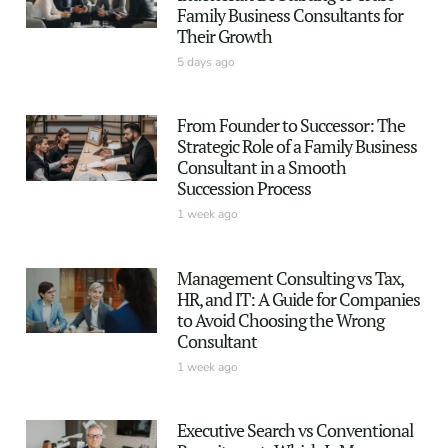
Family Business Consultants for
Their Growth
5 days ago
From Founder to Successor: The
Strategic Role of a Family Business
Consultant in a Smooth
Succession Process
1 week ago
Management Consulting vs Tax,
HR, and IT: A Guide for Companies
to Avoid Choosing the Wrong
Consultant
1 week ago
Executive Search vs Conventional