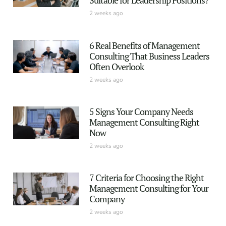
Suitable for Leadership Positions?
2 weeks ago
6 Real Benefits of Management
Consulting That Business Leaders
Often Overlook
2 weeks ago
5 Signs Your Company Needs
Management Consulting Right
Now
2 weeks ago
7 Criteria for Choosing the Right
Management Consulting for Your
Company
2 weeks ago