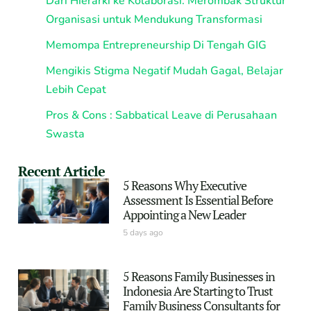
Dari Hierarki ke Kolaborasi: Merombak Struktur
Organisasi untuk Mendukung Transformasi
Memompa Entrepreneurship Di Tengah GIG
Mengikis Stigma Negatif Mudah Gagal, Belajar
Lebih Cepat
Pros & Cons : Sabbatical Leave di Perusahaan
Swasta
Recent Article
5 Reasons Why Executive
Assessment Is Essential Before
Appointing a New Leader
5 days ago
5 Reasons Family Businesses in
Indonesia Are Starting to Trust
Family Business Consultants for