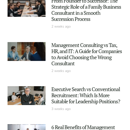
From Founder to Successor: The
Strategic Role of a Family Business
Consultant in a Smooth
Succession Process
2 weeks ago
Management Consulting vs Tax,
HR, and IT: A Guide for Companies
to Avoid Choosing the Wrong
Consultant
2 weeks ago
Executive Search vs Conventional
Recruitment: Which Is More
Suitable for Leadership Positions?
3 weeks ago
6 Real Benefits of Management