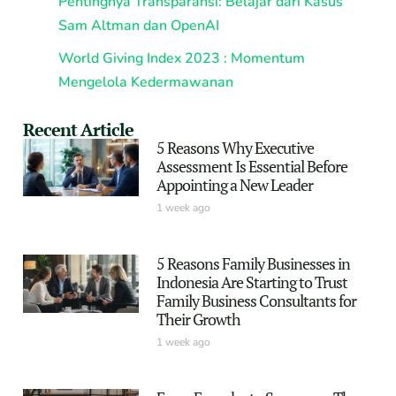
Pentingnya Transparansi: Belajar dari Kasus
Sam Altman dan OpenAI
World Giving Index 2023 : Momentum
Mengelola Kedermawanan
Recent Article
5 Reasons Why Executive
Assessment Is Essential Before
Appointing a New Leader
1 week ago
5 Reasons Family Businesses in
Indonesia Are Starting to Trust
Family Business Consultants for
Their Growth
1 week ago