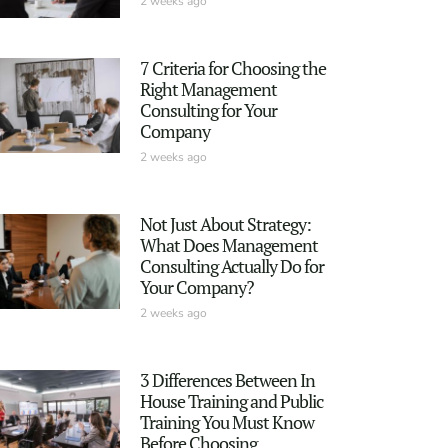
2 weeks ago
7 Criteria for Choosing the
Right Management
Consulting for Your
Company
2 weeks ago
Not Just About Strategy:
What Does Management
Consulting Actually Do for
Your Company?
2 weeks ago
3 Differences Between In
House Training and Public
Training You Must Know
Before Choosing