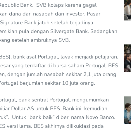
t Republic Bank. SVB kolaps karena gagal
an dana dari nasabah dan investor. Pasar
Signature Bank jatuh setelah terjadinya
. Demikian pula dengan Silvergate Bank. Sedangkan
oyang setelah ambruknya SVB.
ES), bank asal Portugal, layak menjadi pelajaran.
sar yang terdaftar di bursa saham Portugal. BES
n, dengan jumlah nasabah sekitar 2,1 juta orang.
rtugal berjumlah sekitar 10 juta orang.
rtugal, bank sentral Portugal, mengumumkan
liar Dollar AS untuk BES. Bank ini kemudian
ruk”. Untuk “bank baik” diberi nama Novo Banco.
S versi lama. BES akhirnya dilikuidasi pada