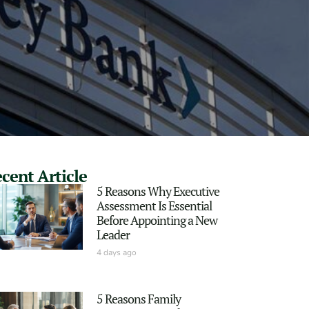
cent Article
5 Reasons Why Executive
Assessment Is Essential
Before Appointing a New
Leader
4 days ago
5 Reasons Family