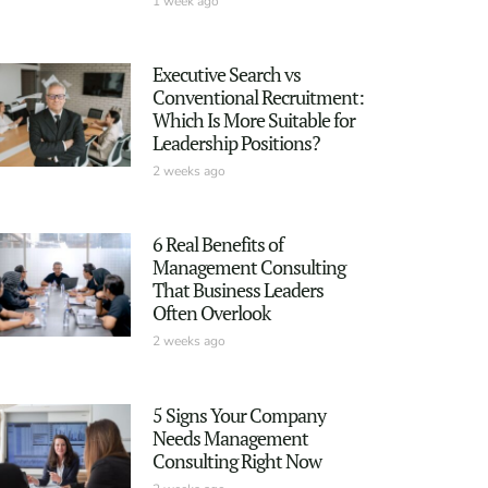
1 week ago
Executive Search vs
Conventional Recruitment:
Which Is More Suitable for
Leadership Positions?
2 weeks ago
6 Real Benefits of
Management Consulting
That Business Leaders
Often Overlook
2 weeks ago
5 Signs Your Company
Needs Management
Consulting Right Now