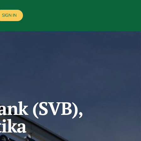
SIGN IN
Bank (SVB),
tika