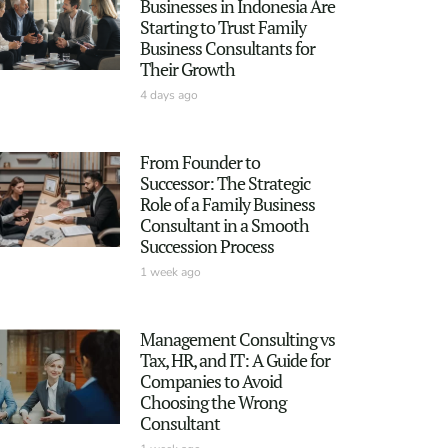
Businesses in Indonesia Are
Starting to Trust Family
Business Consultants for
Their Growth
4 days ago
From Founder to
Successor: The Strategic
Role of a Family Business
Consultant in a Smooth
Succession Process
1 week ago
Management Consulting vs
Tax, HR, and IT: A Guide for
Companies to Avoid
Choosing the Wrong
Consultant