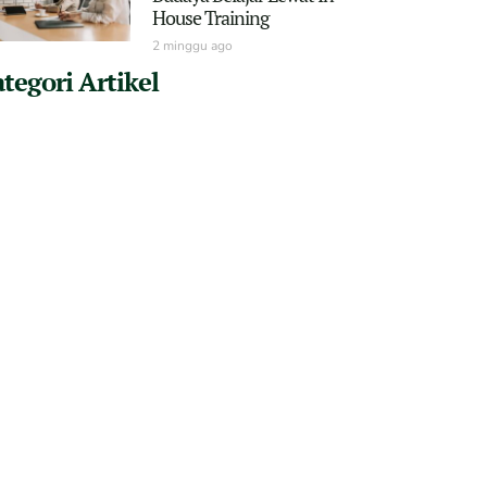
House Training
2 minggu ago
tegori Artikel