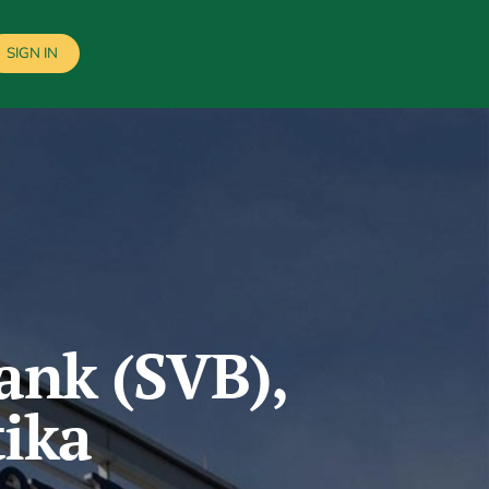
SIGN IN
Bank (SVB),
tika