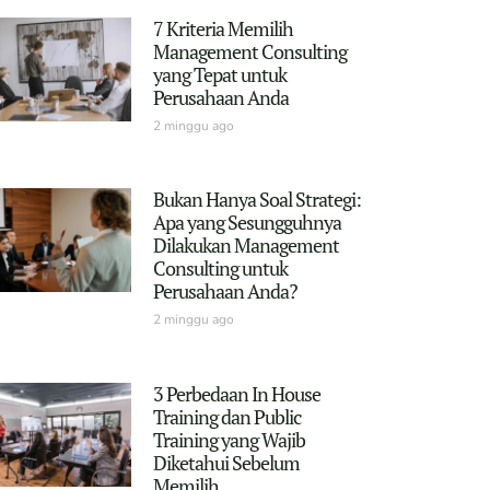
7 Kriteria Memilih
Management Consulting
yang Tepat untuk
Perusahaan Anda
2 minggu ago
Bukan Hanya Soal Strategi:
Apa yang Sesungguhnya
Dilakukan Management
Consulting untuk
Perusahaan Anda?
2 minggu ago
3 Perbedaan In House
Training dan Public
Training yang Wajib
Diketahui Sebelum
Memilih