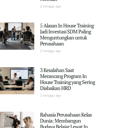
2 minggu ago
5 Alasan In House Training
Jadi Investasi SDM Paling
Menguntungkan untuk
Perusahaan
2 minggu ago
3 Kesalahan Saat
Merancang Program In
House Training yang Sering
Diabaikan HRD
2 minggu ago
Rahasia Perusahaan Kelas
Dunia: Membangun
Budaya Belajar Lewat In