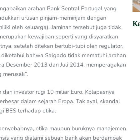
mengabaikan arahan Bank Sentral Portugal yang
adukkan urusan pinjam-meminjam dengan
Ka
liki oleh keluarga). Jaminan tersebut juga tidak
 merupakan kewajiban seperti yang disyaratkan
nya, setelah ditekan bertubi-tubi oleh regulator,
 diketahui bahwa Salgado tidak mematuhi arahan
tara Desember 2013 dan Juli 2014, memperagakan
g merusak”.
dan investor rugi 10 miliar Euro. Kolapasnya
erbesar dalam sejarah Eropa. Tak ayal, skandal
gi BES terhadap etika.
n penyebabnya, etika maupun buruknya manajemen
 krisis yang dialami sebuah bank akan berdampak