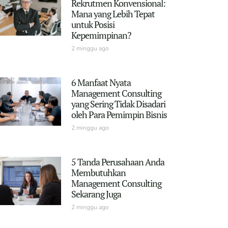
Rekrutmen Konvensional:
Mana yang Lebih Tepat
untuk Posisi
Kepemimpinan?
2 minggu ago
6 Manfaat Nyata
Management Consulting
yang Sering Tidak Disadari
oleh Para Pemimpin Bisnis
2 minggu ago
5 Tanda Perusahaan Anda
Membutuhkan
Management Consulting
Sekarang Juga
2 minggu ago