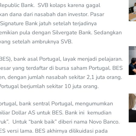
t Republic Bank. SVB kolaps karena gagal
an dana dari nasabah dan investor. Pasar
Signature Bank jatuh setelah terjadinya
. Demikian pula dengan Silvergate Bank. Sedangkan
oyang setelah ambruknya SVB.
ES), bank asal Portugal, layak menjadi pelajaran.
sar yang terdaftar di bursa saham Portugal. BES
n, dengan jumlah nasabah sekitar 2,1 juta orang.
rtugal berjumlah sekitar 10 juta orang.
rtugal, bank sentral Portugal, mengumumkan
liar Dollar AS untuk BES. Bank ini kemudian
ruk”. Untuk “bank baik” diberi nama Novo Banco.
S versi lama. BES akhirnya dilikuidasi pada