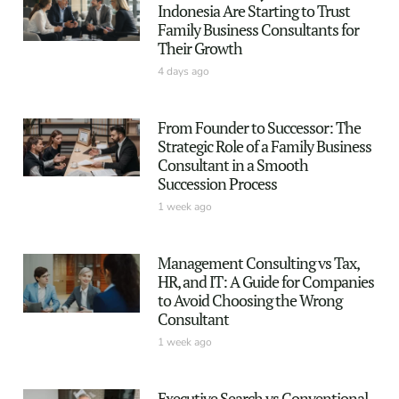
Indonesia Are Starting to Trust
Family Business Consultants for
Their Growth
4 days ago
From Founder to Successor: The
Strategic Role of a Family Business
Consultant in a Smooth
Succession Process
1 week ago
Management Consulting vs Tax,
HR, and IT: A Guide for Companies
to Avoid Choosing the Wrong
Consultant
1 week ago
Executive Search vs Conventional