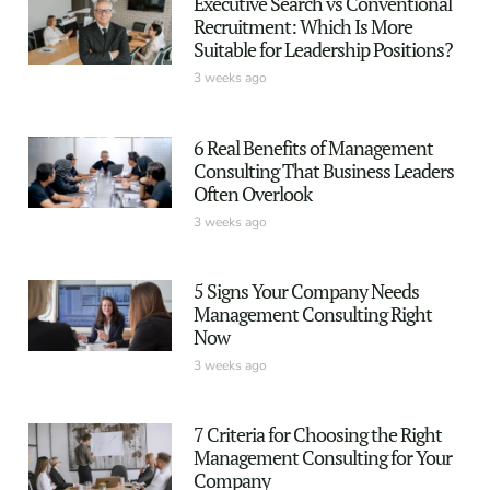
Executive Search vs Conventional
Recruitment: Which Is More
Suitable for Leadership Positions?
3 weeks ago
6 Real Benefits of Management
Consulting That Business Leaders
Often Overlook
3 weeks ago
5 Signs Your Company Needs
Management Consulting Right
Now
3 weeks ago
7 Criteria for Choosing the Right
Management Consulting for Your
Company