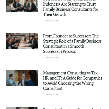
Indonesia Are Starting to Trust
Family Business Consultants for
Their Growth
1 week ago
From Founder to Successor: The
Strategic Role of a Family Business
Consultant in a Smooth
Succession Process
1 week ago
Management Consulting vs Tax,
HR, and IT: A Guide for Companies
to Avoid Choosing the Wrong
Consultant
1 week ago