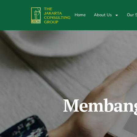
Home
About Us
Our S
Membangu