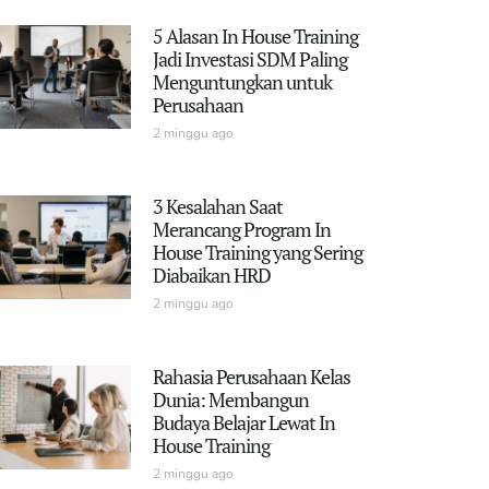
5 Alasan In House Training
Jadi Investasi SDM Paling
Menguntungkan untuk
Perusahaan
2 minggu ago
3 Kesalahan Saat
Merancang Program In
House Training yang Sering
Diabaikan HRD
2 minggu ago
Rahasia Perusahaan Kelas
Dunia: Membangun
Budaya Belajar Lewat In
House Training
2 minggu ago