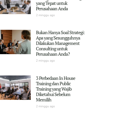
yang Tepat untuk
Perusahaan Anda
2 minggu ago
Bukan Hanya Soal Strategi:
Apa yang Sesungguhnya
Dilakukan Management
Consulting untuk
Perusahaan Anda?
2 minggu ago
3 Perbedaan In House
Training dan Public
Training yang Wajib
Diketahui Sebelum
Memilih
2 minggu ago