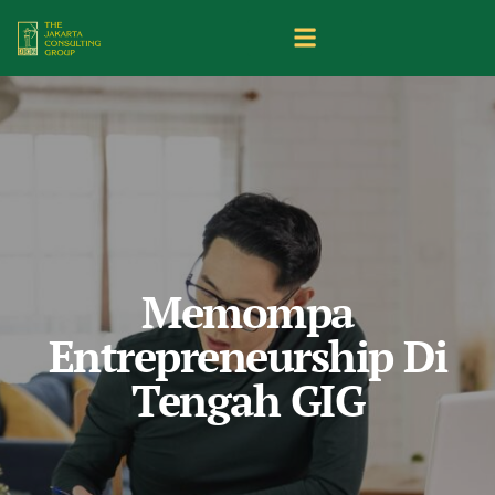
Memompa
Entrepreneurship Di
Tengah GIG