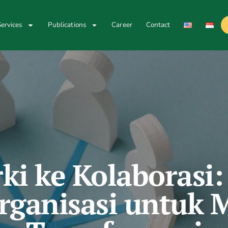
ervices
Publications
Career
Contact
rki ke Kolaboras
Organisasi untuk