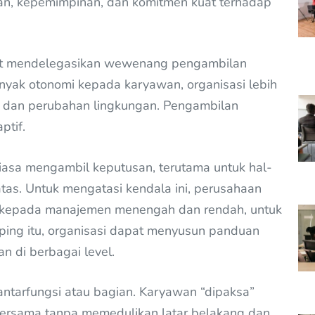
an, kepemimpinan, dan komitmen kuat terhadap
at mendelegasikan wewenang pengambilan
yak otonomi kepada karyawan, organisasi lebih
dan perubahan lingkungan. Pengambilan
ptif.
biasa mengambil keputusan, terutama untuk hal-
 atas. Untuk mengatasi kendala ini, perusahaan
a kepada manajemen menengah dan rendah, untuk
ing itu, organisasi dapat menyusun panduan
n di berbagai level.
ntarfungsi atau bagian. Karyawan “dipaksa”
ersama tanpa memedulikan latar belakang dan