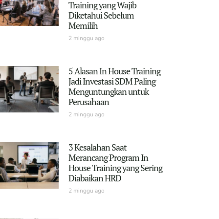
Training yang Wajib
Diketahui Sebelum
Memilih
2 minggu ago
5 Alasan In House Training
Jadi Investasi SDM Paling
Menguntungkan untuk
Perusahaan
2 minggu ago
3 Kesalahan Saat
Merancang Program In
House Training yang Sering
Diabaikan HRD
2 minggu ago