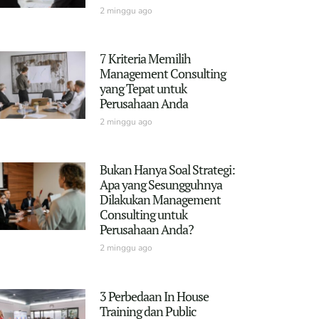
2 minggu ago
7 Kriteria Memilih
Management Consulting
yang Tepat untuk
Perusahaan Anda
2 minggu ago
Bukan Hanya Soal Strategi:
Apa yang Sesungguhnya
Dilakukan Management
Consulting untuk
Perusahaan Anda?
2 minggu ago
3 Perbedaan In House
Training dan Public