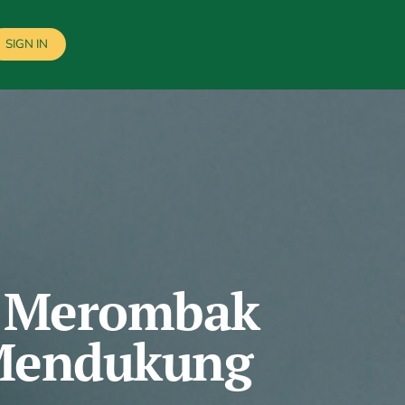
SIGN IN
i: Merombak
 Mendukung