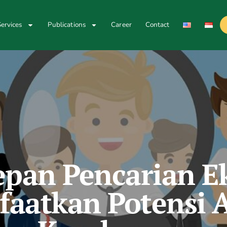
ervices
Publications
Career
Contact
pan Pencarian Ek
aatkan Potensi A