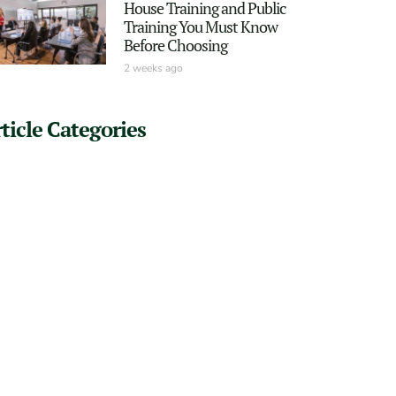
House Training and Public
Training You Must Know
Before Choosing
2 weeks ago
ticle Categories