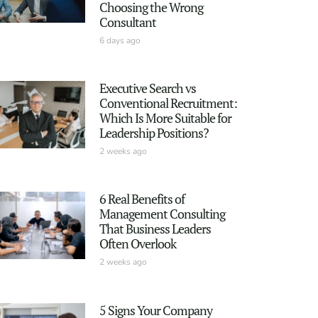
Choosing the Wrong
Consultant
6 days ago
Executive Search vs
Conventional Recruitment:
Which Is More Suitable for
Leadership Positions?
2 weeks ago
6 Real Benefits of
Management Consulting
That Business Leaders
Often Overlook
2 weeks ago
5 Signs Your Company