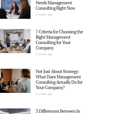
Needs Management
Consulting Right Now
2 weeks ago
7 Criteria for Choosing the
Right Management
Consulting for Your
Company
2 weeks ago
Not Just About Strategy:
What Does Management
Consulting Actually Do for
Your Company?
2 weeks ago
3 Differences Between In