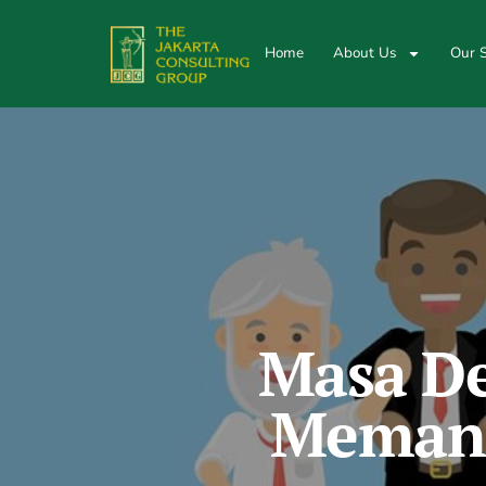
Home
About Us
Our S
Masa De
Memanf