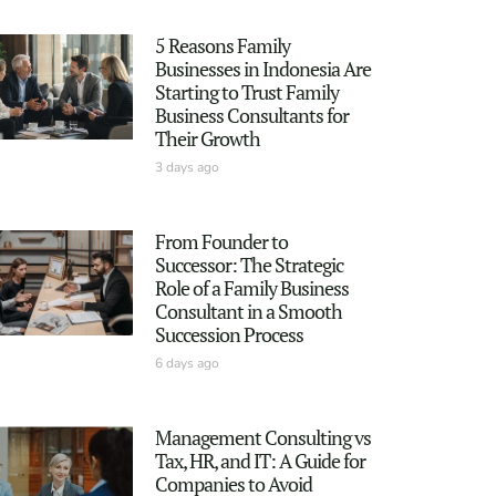
5 Reasons Family
Businesses in Indonesia Are
Starting to Trust Family
Business Consultants for
Their Growth
3 days ago
From Founder to
Successor: The Strategic
Role of a Family Business
Consultant in a Smooth
Succession Process
6 days ago
Management Consulting vs
Tax, HR, and IT: A Guide for
Companies to Avoid