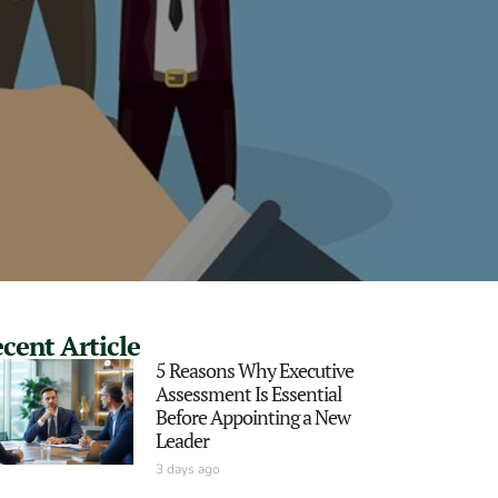
cent Article
5 Reasons Why Executive
Assessment Is Essential
Before Appointing a New
Leader
3 days ago