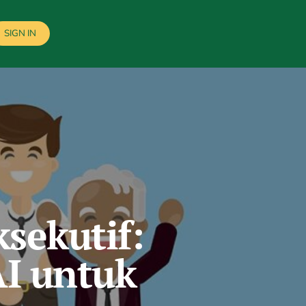
SIGN IN
sekutif:
I untuk