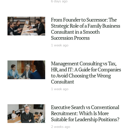
6 days ago
From Founder to Successor: The
Strategic Role of a Family Business
Consultant in a Smooth
Succession Process
1 week ago
Management Consulting vs Tax,
HR, and IT: A Guide for Companies
to Avoid Choosing the Wrong
Consultant
1 week ago
Executive Search vs Conventional
Recruitment: Which Is More
Suitable for Leadership Positions?
2 weeks ago