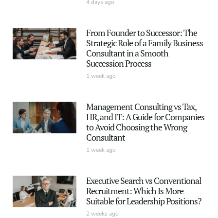
4 days ago
From Founder to Successor: The
Strategic Role of a Family Business
Consultant in a Smooth
Succession Process
1 week ago
Management Consulting vs Tax,
HR, and IT: A Guide for Companies
to Avoid Choosing the Wrong
Consultant
1 week ago
Executive Search vs Conventional
Recruitment: Which Is More
Suitable for Leadership Positions?
2 weeks ago