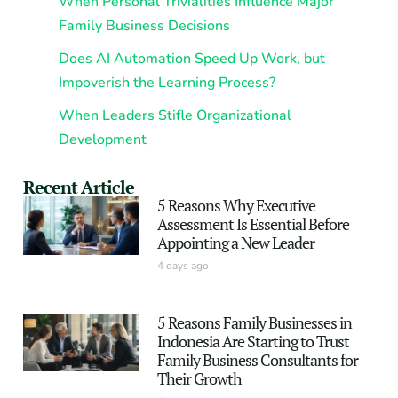
When Personal Trivialities Influence Major
Family Business Decisions
Does AI Automation Speed Up Work, but
Impoverish the Learning Process?
When Leaders Stifle Organizational
Development
Recent Article
5 Reasons Why Executive
Assessment Is Essential Before
Appointing a New Leader
4 days ago
5 Reasons Family Businesses in
Indonesia Are Starting to Trust
Family Business Consultants for
Their Growth