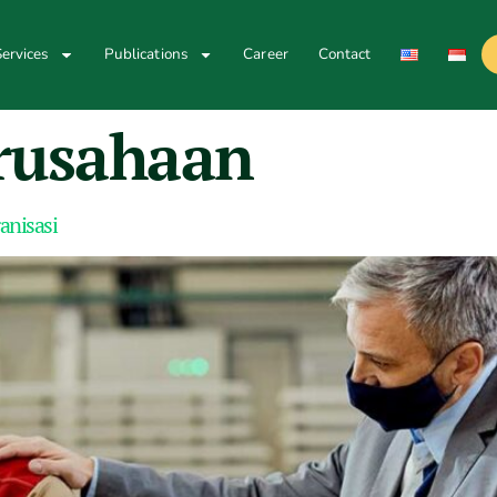
ervices
Publications
Career
Contact
erusahaan
anisasi