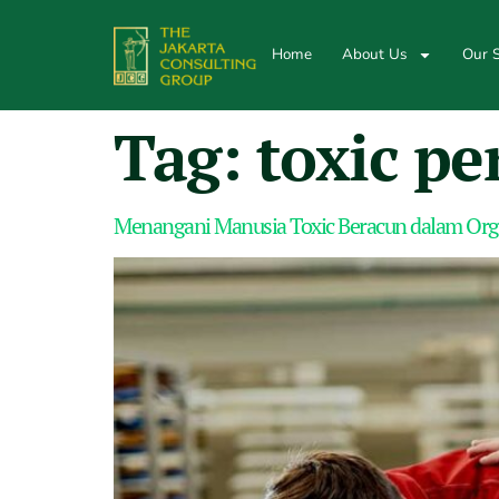
Home
About Us
Our S
Tag:
toxic p
Menangani Manusia Toxic Beracun dalam Org