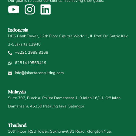
Our goal is to assist our clients in achieving their goals.
Indonesia
DBS Bank Tower, 12th Floor Ciputra World 1, Jl. Prof. Dr. Satrio Kav
3-5 Jakarta 12940
+6221 2988 8168
6281410563419
info@jakartaconsulting.com
Malaysia
Suite 307, Block A, Phileo Damansara 1, 9 Jalan 16/11, Off Jalan
Damansara, 46350 Petaling Jaya, Selangor
Thailand
10th Floor, RSU Tower, Sukhumvit 31 Road, Klongton Nua,