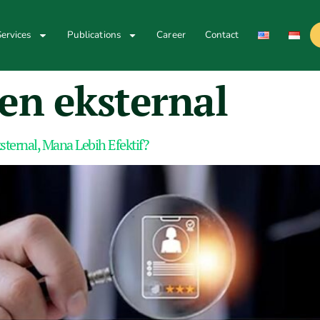
ervices
Publications
Career
Contact
en eksternal
ternal, Mana Lebih Efektif?