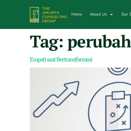
Home
About Us
Our S
Tag:
perubah
Empati saat Bertransformasi