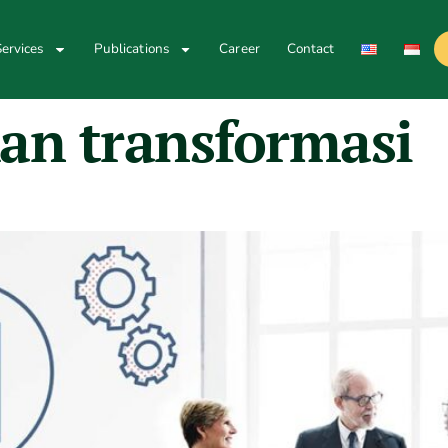
ervices
Publications
Career
Contact
an transformasi