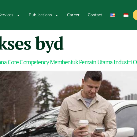
ervices
Publications
Career
Contact
kses byd
mana Core Competency Membentuk Pemain Utama Industri O