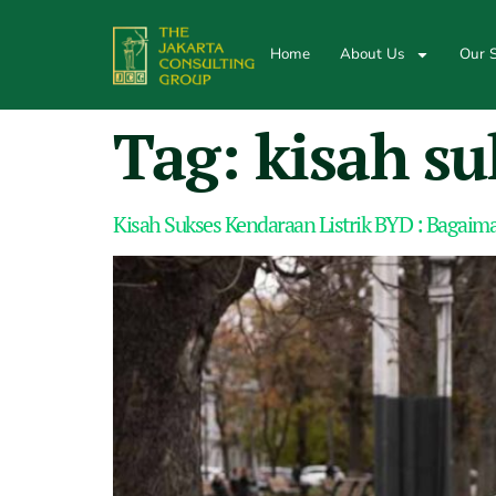
Home
About Us
Our S
Tag:
kisah su
Kisah Sukses Kendaraan Listrik BYD : Bagai