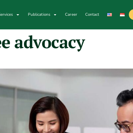
ervices
Publications
Career
Contact
e advocacy