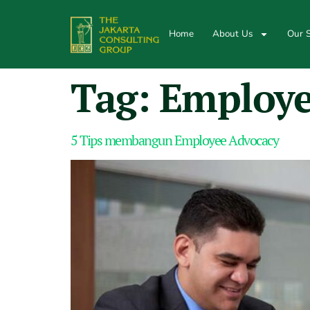
Home
About Us
Our S
Tag:
Employe
5 Tips membangun Employee Advocacy