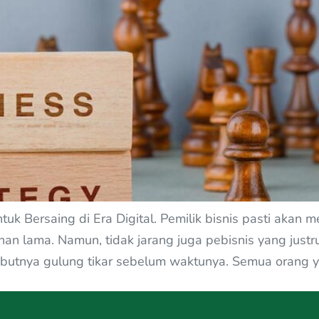
tuk Bersaing di Era Digital. Pemilik bisnis pasti akan
n lama. Namun, tidak jarang juga pebisnis yang justru
butnya gulung tikar sebelum waktunya. Semua orang ya