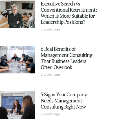
Executive Search vs
Conventional Recruitment:
Which Is More Suitable for
Leadership Positions?
2 weeks ago
6 Real Benefits of
Management Consulting
That Business Leaders
Often Overlook
2 weeks ago
5 Signs Your Company
Needs Management
Consulting Right Now
2 weeks ago