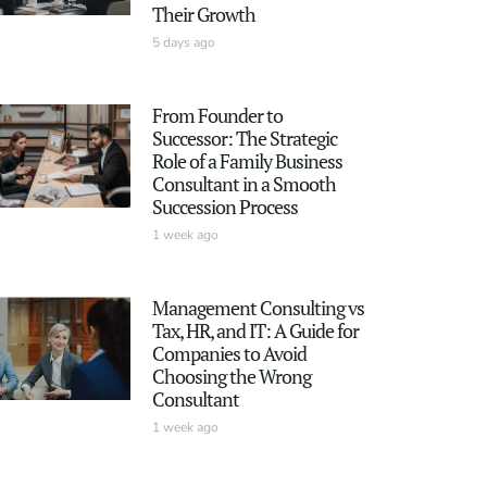
Their Growth
5 days ago
From Founder to
Successor: The Strategic
Role of a Family Business
Consultant in a Smooth
Succession Process
1 week ago
Management Consulting vs
Tax, HR, and IT: A Guide for
Companies to Avoid
Choosing the Wrong
Consultant
1 week ago