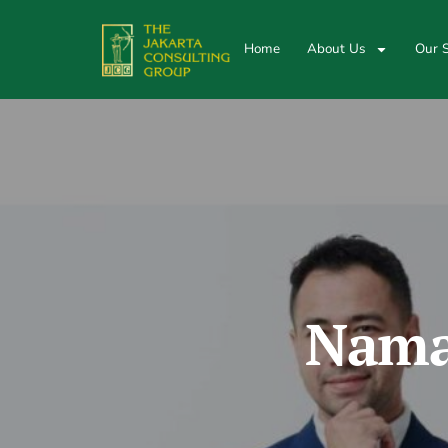
Home
About Us
Our S
Nama