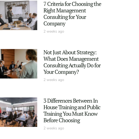
7 Criteria for Choosing the
Right Management
Consulting for Your
Company
2 weeks ago
Not Just About Strategy:
What Does Management
Consulting Actually Do for
Your Company?
2 weeks ago
3 Differences Between In
House Training and Public
Training You Must Know
Before Choosing
2 weeks ago