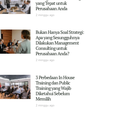
yang Tepat untuk
Perusahaan Anda
2 minggu ago
Bukan Hanya Soal Strategi:
Apa yang Sesungguhnya
Dilakukan Management
Consulting untuk
Perusahaan Anda?
2 minggu ago
3 Perbedaan In House
Training dan Public
Training yang Wajib
Diketahui Sebelum
Memilih
2 minggu ago