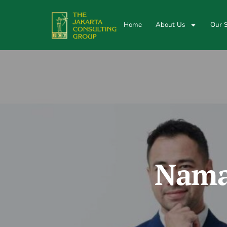
Home
About Us
Our S
Nama