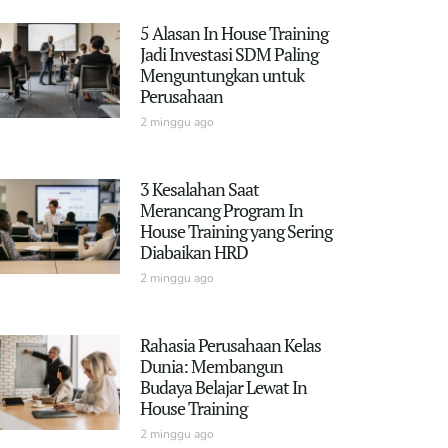
5 Alasan In House Training
Jadi Investasi SDM Paling
Menguntungkan untuk
Perusahaan
2 minggu ago
3 Kesalahan Saat
Merancang Program In
House Training yang Sering
Diabaikan HRD
2 minggu ago
Rahasia Perusahaan Kelas
Dunia: Membangun
Budaya Belajar Lewat In
House Training
2 minggu ago