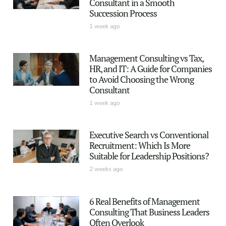
Consultant in a Smooth
Succession Process
1 week ago
Management Consulting vs Tax,
HR, and IT: A Guide for Companies
to Avoid Choosing the Wrong
Consultant
1 week ago
Executive Search vs Conventional
Recruitment: Which Is More
Suitable for Leadership Positions?
2 weeks ago
6 Real Benefits of Management
Consulting That Business Leaders
Often Overlook