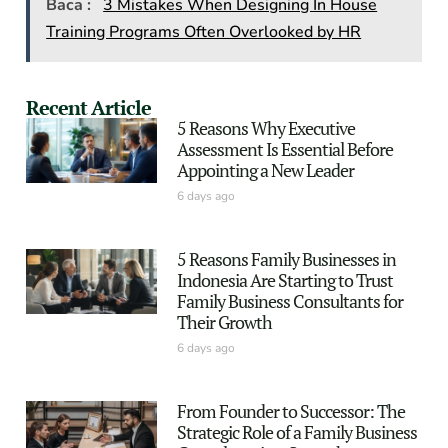
Baca :
3 Mistakes When Designing In House
Training Programs Often Overlooked by HR
Recent Article
5 Reasons Why Executive
Assessment Is Essential Before
Appointing a New Leader
6 days ago
5 Reasons Family Businesses in
Indonesia Are Starting to Trust
Family Business Consultants for
Their Growth
6 days ago
From Founder to Successor: The
Strategic Role of a Family Business