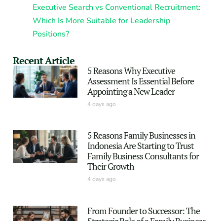
Executive Search vs Conventional Recruitment:
Which Is More Suitable for Leadership
Positions?
Recent Article
5 Reasons Why Executive
Assessment Is Essential Before
Appointing a New Leader
4 days ago
5 Reasons Family Businesses in
Indonesia Are Starting to Trust
Family Business Consultants for
Their Growth
4 days ago
From Founder to Successor: The
Strategic Role of a Family Business