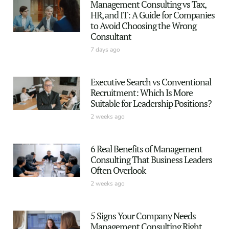
Management Consulting vs Tax,
HR, and IT: A Guide for Companies
to Avoid Choosing the Wrong
Consultant
7 days ago
Executive Search vs Conventional
Recruitment: Which Is More
Suitable for Leadership Positions?
2 weeks ago
6 Real Benefits of Management
Consulting That Business Leaders
Often Overlook
2 weeks ago
5 Signs Your Company Needs
Management Consulting Right