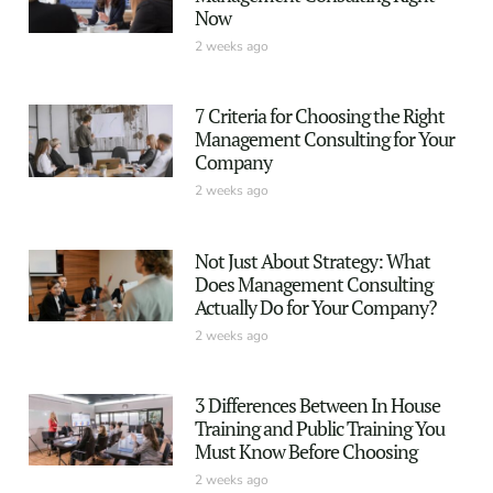
Now
2 weeks ago
7 Criteria for Choosing the Right
Management Consulting for Your
Company
2 weeks ago
Not Just About Strategy: What
Does Management Consulting
Actually Do for Your Company?
2 weeks ago
3 Differences Between In House
Training and Public Training You
Must Know Before Choosing
2 weeks ago