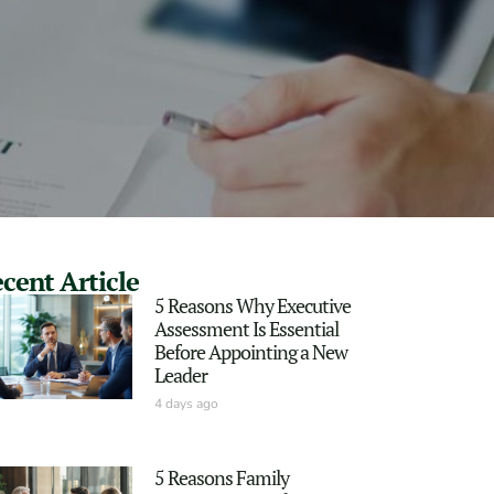
cent Article
5 Reasons Why Executive
Assessment Is Essential
Before Appointing a New
Leader
4 days ago
5 Reasons Family