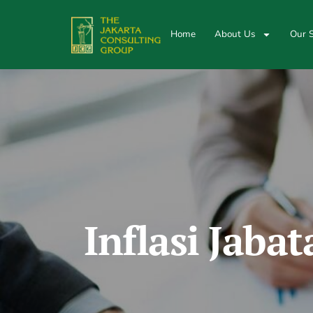
Home
About Us
Our S
Inflasi Jab