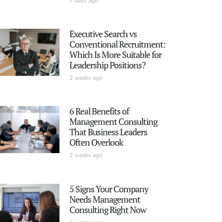
7 days ago
Executive Search vs
Conventional Recruitment:
Which Is More Suitable for
Leadership Positions?
2 weeks ago
6 Real Benefits of
Management Consulting
That Business Leaders
Often Overlook
2 weeks ago
5 Signs Your Company
Needs Management
Consulting Right Now