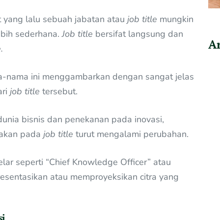
 yang lalu sebuah jabatan atau
job title
mungkin
ebih sederhana.
Job title
bersifat langsung dan
Ar
.
ama-nama ini menggambarkan dengan sangat jelas
ari
job title
tersebut.
nia bisnis dan penekanan pada inovasi,
nakan pada
job title
turut mengalami perubahan.
ar seperti “Chief Knowledge Officer” atau
resentasikan atau memproyeksikan citra yang
si