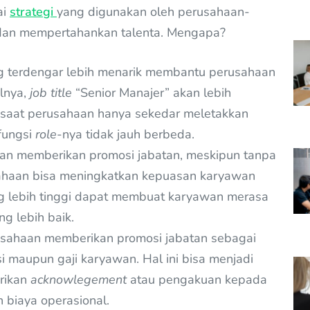
ai
strategi
yang digunakan oleh perusahaan-
dan mempertahankan talenta. Mengapa?
ng terdengar lebih menarik membantu perusahaan
alnya,
job title
“Senior Manajer” akan lebih
 saat perusahaan hanya sekedar meletakkan
fungsi
role
-nya tidak jauh berbeda.
an memberikan promosi jabatan, meskipun tanpa
usahaan bisa meningkatkan kepuasan karyawan
g lebih tinggi dapat membuat karyawan merasa
g lebih baik.
usahaan memberikan promosi jabatan sebagai
i maupun gaji karyawan. Hal ini bisa menjadi
rikan
acknowlegement
atau pengakuan kepada
 biaya operasional.