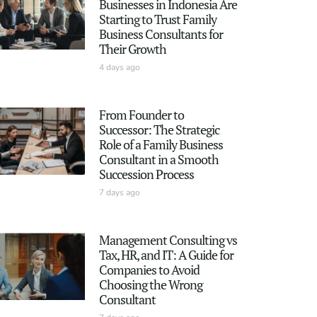
Businesses in Indonesia Are
Starting to Trust Family
Business Consultants for
Their Growth
4 days ago
From Founder to
Successor: The Strategic
Role of a Family Business
Consultant in a Smooth
Succession Process
7 days ago
Management Consulting vs
Tax, HR, and IT: A Guide for
Companies to Avoid
Choosing the Wrong
Consultant