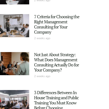
2 weeks ago
7 Criteria for Choosing the
Right Management
Consulting for Your
Company
2 weeks ago
Not Just About Strategy:
What Does Management
Consulting Actually Do for
Your Company?
2 weeks ago
3 Differences Between In
House Training and Public
Training You Must Know
Before Choosing