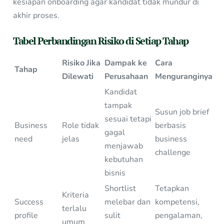
kesiapan onboarding agar kandidat tidak mundur di
akhir proses.
Tabel Perbandingan Risiko di Setiap Tahap
Risiko Jika
Dampak ke
Cara
Tahap
Dilewati
Perusahaan
Menguranginya
Kandidat
tampak
Susun job brief
sesuai tetapi
Business
Role tidak
berbasis
gagal
need
jelas
business
menjawab
challenge
kebutuhan
bisnis
Shortlist
Tetapkan
Kriteria
Success
melebar dan
kompetensi,
terlalu
profile
sulit
pengalaman,
umum