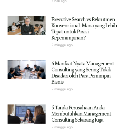
7 hari ago
Executive Search vs Rekrutmen
Konvensional: Mana yang Lebih
Tepat untuk Posisi
Kepemimpinan?
2 minggu ago
6 Manfaat Nyata Management
Consulting yang Sering Tidak
Disadari oleh Para Pemimpin
Bisnis
2 minggu ago
5 Tanda Perusahaan Anda
Membutuhkan Management
Consulting Sekarang Juga
2 minggu ago