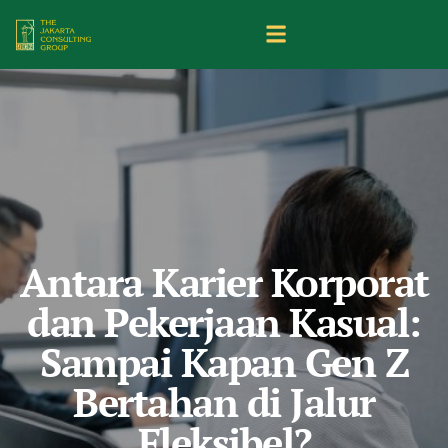
Antara Karier Korporat
dan Pekerjaan Kasual:
Sampai Kapan Gen Z
Bertahan di Jalur
Fleksibel?