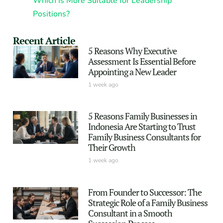
Which Is More Suitable for Leadership
Positions?
Recent Article
5 Reasons Why Executive
Assessment Is Essential Before
Appointing a New Leader
1 week ago
5 Reasons Family Businesses in
Indonesia Are Starting to Trust
Family Business Consultants for
Their Growth
1 week ago
From Founder to Successor: The
Strategic Role of a Family Business
Consultant in a Smooth