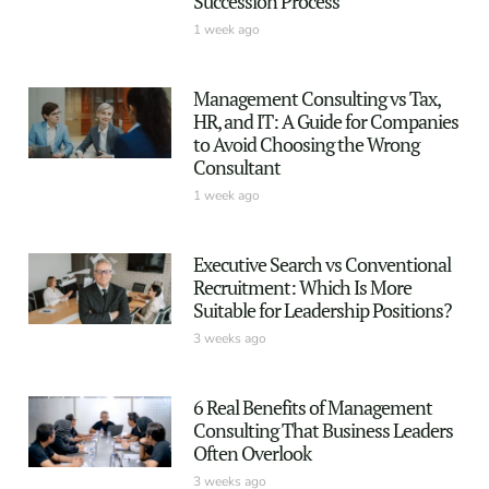
Succession Process
1 week ago
Management Consulting vs Tax,
HR, and IT: A Guide for Companies
to Avoid Choosing the Wrong
Consultant
1 week ago
Executive Search vs Conventional
Recruitment: Which Is More
Suitable for Leadership Positions?
3 weeks ago
6 Real Benefits of Management
Consulting That Business Leaders
Often Overlook
3 weeks ago