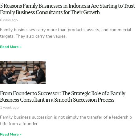
5 Reasons Family Businesses in Indonesia Are Starting to Trust
Family Business Consultants for Their Growth
6 days ago
Family businesses carry more than products, assets, and commercial
targets. They also carry the values,
Read More »
From Founder to Successor: The Strategic Role of a Family
Business Consultant in a Smooth Succession Process
1 week ago
Family business succession is not simply the transfer of a leadership
title from a founder
Read More »