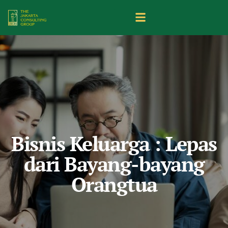
Bisnis Keluarga : Lepas
dari Bayang-bayang
Orangtua