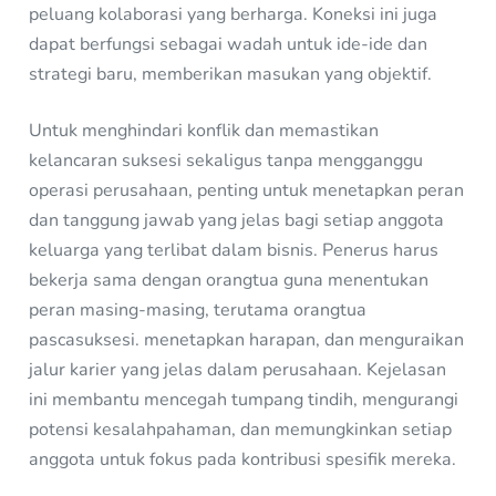
peluang kolaborasi yang berharga. Koneksi ini juga
dapat berfungsi sebagai wadah untuk ide-ide dan
strategi baru, memberikan masukan yang objektif.
Untuk menghindari konflik dan memastikan
kelancaran suksesi sekaligus tanpa mengganggu
operasi perusahaan, penting untuk menetapkan peran
dan tanggung jawab yang jelas bagi setiap anggota
keluarga yang terlibat dalam bisnis. Penerus harus
bekerja sama dengan orangtua guna menentukan
peran masing-masing, terutama orangtua
pascasuksesi. menetapkan harapan, dan menguraikan
jalur karier yang jelas dalam perusahaan. Kejelasan
ini membantu mencegah tumpang tindih, mengurangi
potensi kesalahpahaman, dan memungkinkan setiap
anggota untuk fokus pada kontribusi spesifik mereka.