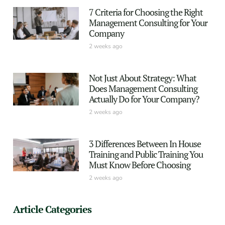
7 Criteria for Choosing the Right
Management Consulting for Your
Company
2 weeks ago
Not Just About Strategy: What
Does Management Consulting
Actually Do for Your Company?
2 weeks ago
3 Differences Between In House
Training and Public Training You
Must Know Before Choosing
2 weeks ago
Article Categories