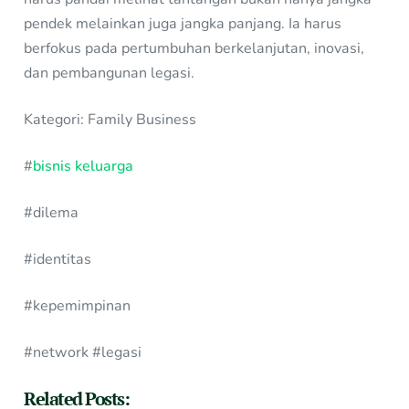
pendek melainkan juga jangka panjang. Ia harus
berfokus pada pertumbuhan berkelanjutan, inovasi,
dan pembangunan legasi.
Kategori: Family Business
#
bisnis keluarga
#dilema
#identitas
#kepemimpinan
#network #legasi
Related Posts: