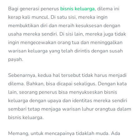
Bagi generasi penerus
bisnis keluarga
, dilema ini
kerap kali muncul. Di satu sisi, mereka ingin
membuktikan diri dan meraih kesuksesan dengan
usaha mereka sendiri. Di sisi lain, mereka juga tidak
ingin mengecewakan orang tua dan meninggalkan
warisan keluarga yang telah dirintis dengan susah
payah.
Sebenarnya, kedua hal tersebut tidak harus menjadi
dilema. Bahkan, bisa dicapai sekaligus. Dengan kata
lain, seorang penerus bisa menyukseskan bisnis
keluarga dengan upaya dan identitas mereka sendiri
sembari tetap menjaga warisan luhur orangtua dalam
bisnis keluarga.
Memang, untuk mencapainya tidaklah muda. Ada