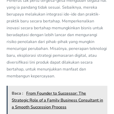
Penerus tak perlu tergesa-gesa mengubah segala hal
yang ia pandang tidak sesuai. Sebaiknya, mereka
berupaya melakukan integrasi ide-ide dan praktik-
praktik baru secara bertahap. Memperkenalkan
inovasi secara bertahap memungkinkan bisnis untuk
beradaptasi dengan lebih lancar dan mengurangi
risiko penolakan dari pihak-pihak yang mungkin
mencurigai perubahan. Misalnya, penerapan teknologi
baru, eksplorasi strategi pemasaran digital, atau
diversifikasi lini produk dapat dilakukan secara
bertahap, untuk menunjukkan manfaat dan
membangun kepercayaan.
Baca :
From Founder to Successor: The
Strategic Role of a Family Business Consultant in
a Smooth Succession Process