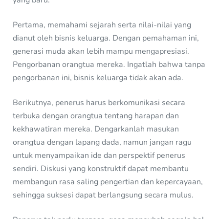
Pertama, memahami sejarah serta nilai-nilai yang
dianut oleh bisnis keluarga. Dengan pemahaman ini,
generasi muda akan lebih mampu mengapresiasi.
Pengorbanan orangtua mereka. Ingatlah bahwa tanpa
pengorbanan ini, bisnis keluarga tidak akan ada.
Berikutnya, penerus harus berkomunikasi secara
terbuka dengan orangtua tentang harapan dan
kekhawatiran mereka. Dengarkanlah masukan
orangtua dengan lapang dada, namun jangan ragu
untuk menyampaikan ide dan perspektif penerus
sendiri. Diskusi yang konstruktif dapat membantu
membangun rasa saling pengertian dan kepercayaan,
sehingga suksesi dapat berlangsung secara mulus.