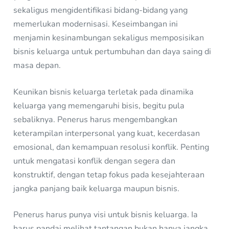
sekaligus mengidentifikasi bidang-bidang yang
memerlukan modernisasi. Keseimbangan ini
menjamin kesinambungan sekaligus memposisikan
bisnis keluarga untuk pertumbuhan dan daya saing di
masa depan.
Keunikan bisnis keluarga terletak pada dinamika
keluarga yang memengaruhi bisis, begitu pula
sebaliknya. Penerus harus mengembangkan
keterampilan interpersonal yang kuat, kecerdasan
emosional, dan kemampuan resolusi konflik. Penting
untuk mengatasi konflik dengan segera dan
konstruktif, dengan tetap fokus pada kesejahteraan
jangka panjang baik keluarga maupun bisnis.
Penerus harus punya visi untuk bisnis keluarga. Ia
harus pandai melihat tantangan bukan hanya jangka