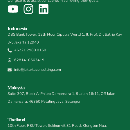
Our goal is to assist our clients in achieving their goals.
Indonesia
DBS Bank Tower, 12th Floor Ciputra World 1, Jl. Prof. Dr. Satrio Kav
3-5 Jakarta 12940
+6221 2988 8168
6281410563419
info@jakartaconsulting.com
Malaysia
Suite 307, Block A, Phileo Damansara 1, 9 Jalan 16/11, Off Jalan
Damansara, 46350 Petaling Jaya, Selangor
Thailand
10th Floor, RSU Tower, Sukhumvit 31 Road, Klongton Nua,