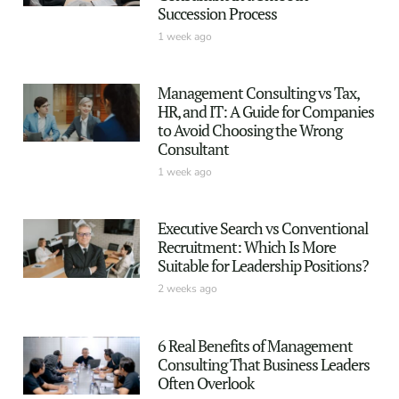
Succession Process
1 week ago
Management Consulting vs Tax,
HR, and IT: A Guide for Companies
to Avoid Choosing the Wrong
Consultant
1 week ago
Executive Search vs Conventional
Recruitment: Which Is More
Suitable for Leadership Positions?
2 weeks ago
6 Real Benefits of Management
Consulting That Business Leaders
Often Overlook