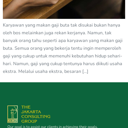
Karyawan yang makan gaji buta tak disukai bukan hanya
oleh bos melainkan juga rekan kerjanya. Namun, tak
banyak orang tahu seperti apa karyawan yang makan gaji
buta. Semua orang yang bekerja tentu ingin memperoleh
gaji yang cukup untuk memenuhi kebutuhan hidup sehari-
hari. Namun, gaji yang cukup tentunya harus diikuti usaha
ekstra. Melalui usaha ekstra, besaran […]
Our goal is to assist our clients in achieving their goals.