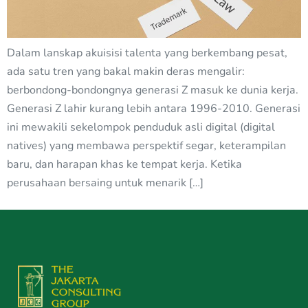
Dalam lanskap akuisisi talenta yang berkembang pesat,
ada satu tren yang bakal makin deras mengalir:
berbondong-bondongnya generasi Z masuk ke dunia kerja.
Generasi Z lahir kurang lebih antara 1996-2010. Generasi
ini mewakili sekelompok penduduk asli digital (digital
natives) yang membawa perspektif segar, keterampilan
baru, dan harapan khas ke tempat kerja. Ketika
perusahaan bersaing untuk menarik […]