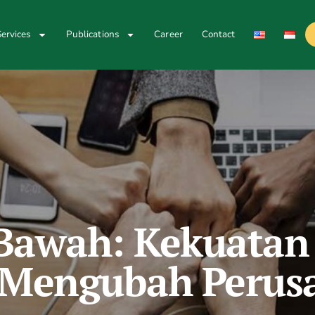
ervices
Publications
Career
Contact
 Bawah: Kekuata
 Mengubah Perus