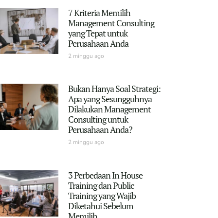
7 Kriteria Memilih
Management Consulting
yang Tepat untuk
Perusahaan Anda
2 minggu ago
Bukan Hanya Soal Strategi:
Apa yang Sesungguhnya
Dilakukan Management
Consulting untuk
Perusahaan Anda?
2 minggu ago
3 Perbedaan In House
Training dan Public
Training yang Wajib
Diketahui Sebelum
Memilih