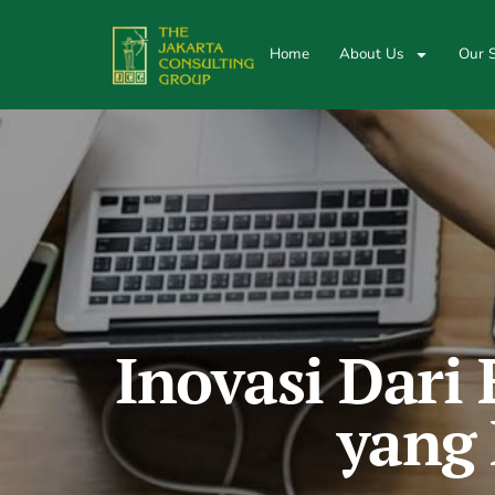
Home
About Us
Our S
Inovasi Dari
yang