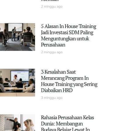
2 minggu ago
5 Alasan In House Training
Jadi Investasi SDM Paling
Menguntungkan untuk
Perusahaan
2 minggu ago
3 Kesalahan Saat
Merancang Program In
House Training yang Sering
Diabaikan HRD
3 minggu ago
Rahasia Perusahaan Kelas
Dunia: Membangun
Budaya Belajar Lewat In