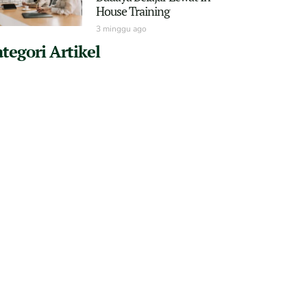
House Training
3 minggu ago
tegori Artikel