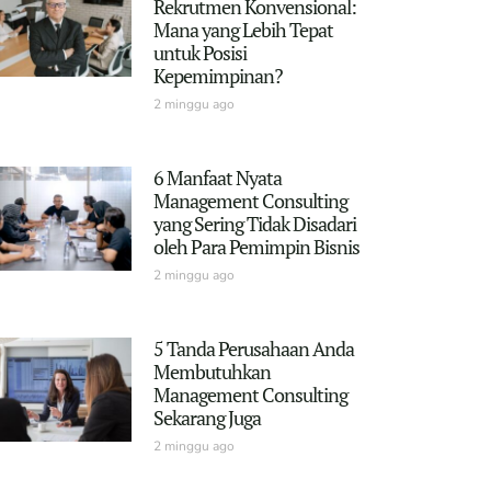
Rekrutmen Konvensional:
Mana yang Lebih Tepat
untuk Posisi
Kepemimpinan?
2 minggu ago
6 Manfaat Nyata
Management Consulting
yang Sering Tidak Disadari
oleh Para Pemimpin Bisnis
2 minggu ago
5 Tanda Perusahaan Anda
Membutuhkan
Management Consulting
Sekarang Juga
2 minggu ago