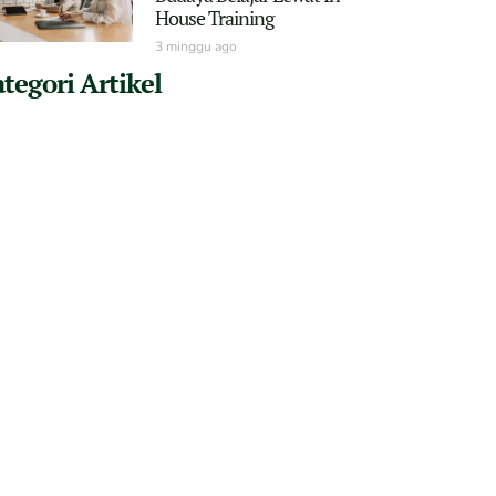
House Training
3 minggu ago
tegori Artikel