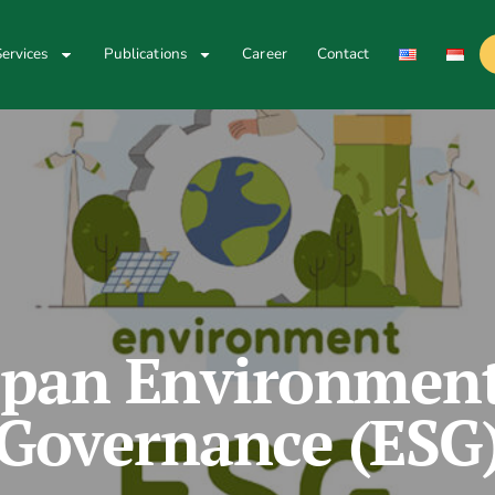
ervices
Publications
Career
Contact
an Environment,
Governance (ESG