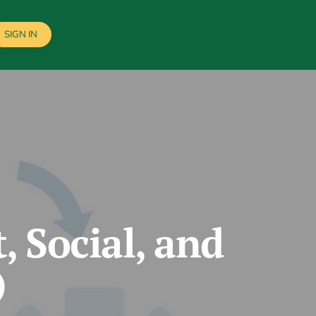
SIGN IN
 Social, and
)