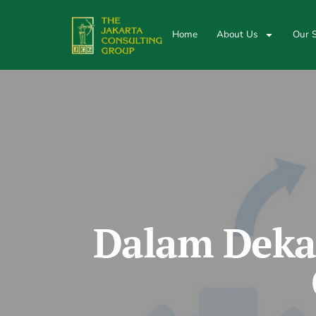
Home
About Us
Our S
Dalam Dekap