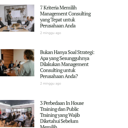
7 Kriteria Memilih
Management Consulting
yang Tepat untuk
Perusahaan Anda
2 minggu ago
Bukan Hanya Soal Strategi:
Apa yang Sesungguhnya
Dilakukan Management
Consulting untuk
Perusahaan Anda?
2 minggu ago
3 Perbedaan In House
Training dan Public
Training yang Wajib
Diketahui Sebelum
Memilih