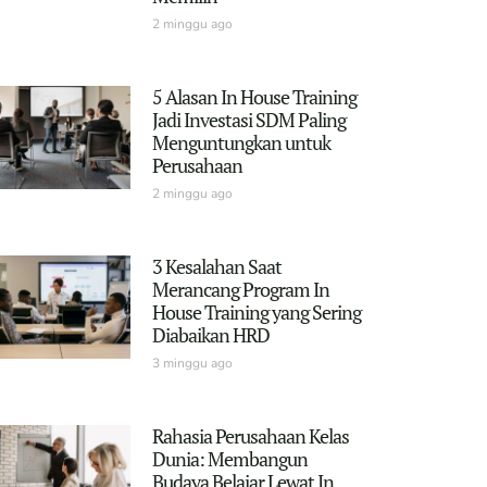
2 minggu ago
5 Alasan In House Training
Jadi Investasi SDM Paling
Menguntungkan untuk
Perusahaan
2 minggu ago
3 Kesalahan Saat
Merancang Program In
House Training yang Sering
Diabaikan HRD
3 minggu ago
Rahasia Perusahaan Kelas
Dunia: Membangun
Budaya Belajar Lewat In