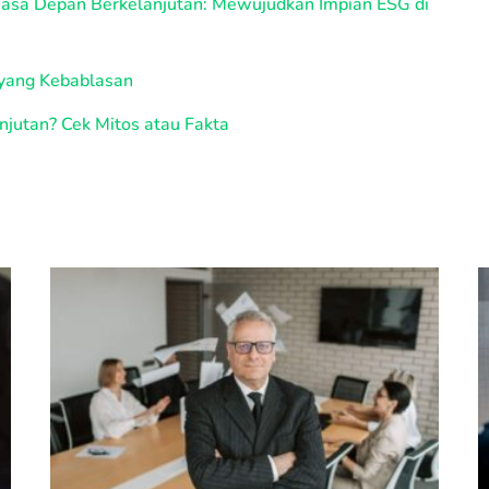
Masa Depan Berkelanjutan: Mewujudkan Impian ESG di
i yang Kebablasan
jutan? Cek Mitos atau Fakta