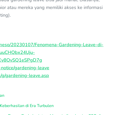
nior atau mereka yang memiliki akses ke informasi
ting).
ntermeso/20230107/Fenomena-Gardening-Leave-di-
aYuuCHQbx24Uju-
FEy8OvSQ1eSPgD7g
-notice/gardening-leave
/g/gardening-leave.asp
aan
 Keberhasilan di Era Turbulen