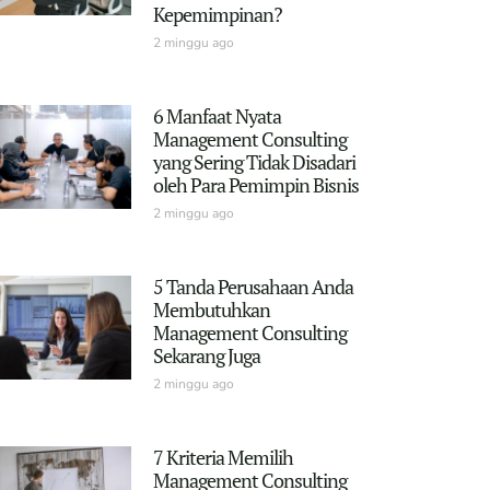
Kepemimpinan?
2 minggu ago
6 Manfaat Nyata
Management Consulting
yang Sering Tidak Disadari
oleh Para Pemimpin Bisnis
2 minggu ago
5 Tanda Perusahaan Anda
Membutuhkan
Management Consulting
Sekarang Juga
2 minggu ago
7 Kriteria Memilih
Management Consulting