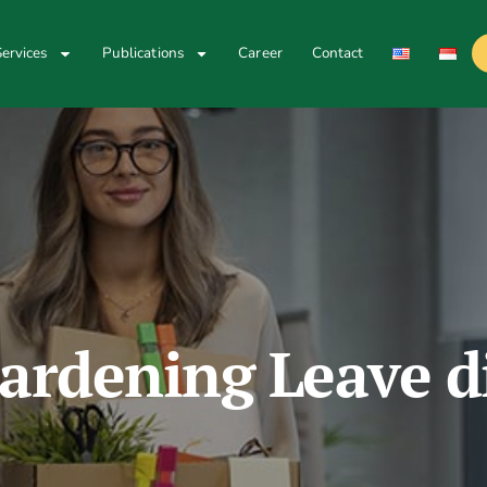
ervices
Publications
Career
Contact
rdening Leave d