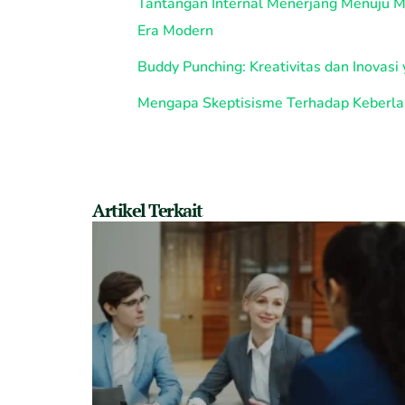
Tantangan Internal Menerjang Menuju 
Era Modern
Buddy Punching: Kreativitas dan Inovas
Mengapa Skeptisisme Terhadap Keberlan
Artikel Terkait