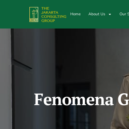
Home
About Us
Our S
Fenomena Ga