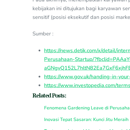
kebijakan ini ditujukan bagi karyawan se
sensitif (posisi eksekutif dan posisi marke
Sumber :
https://news.detik.com/x/detail/i
Perusahaan-Startup/?fbclid=PAA
aGNgvQ152L7hltN82Ea7GxF6xjh
https://www.gov.uk/handing-in-your
https://www.investopedia.com/terms
Related Posts:
Fenomena Gardening Leave di Perusah
Inovasi Tepat Sasaran: Kunci Jitu Meraih