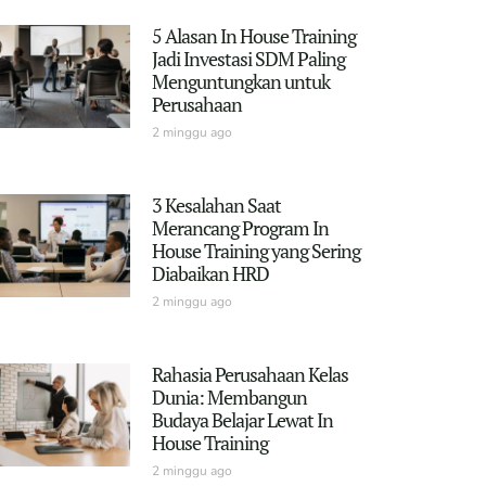
5 Alasan In House Training
Jadi Investasi SDM Paling
Menguntungkan untuk
Perusahaan
2 minggu ago
3 Kesalahan Saat
Merancang Program In
House Training yang Sering
Diabaikan HRD
2 minggu ago
Rahasia Perusahaan Kelas
Dunia: Membangun
Budaya Belajar Lewat In
House Training
2 minggu ago