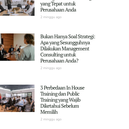
yang Tepat untuk
Perusahaan Anda
2 minggu ago
Bukan Hanya Soal Strategi:
Apa yang Sesungguhnya
Dilakukan Management
Consulting untuk
Perusahaan Anda?
2 minggu ago
3 Perbedaan In House
Training dan Public
Training yang Wajib
Diketahui Sebelum
Memilih
2 minggu ago