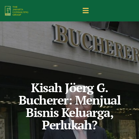
Kisah Jöerg G.
Bucherer: Menjual
Bisnis Keluarga,
Perlukah?