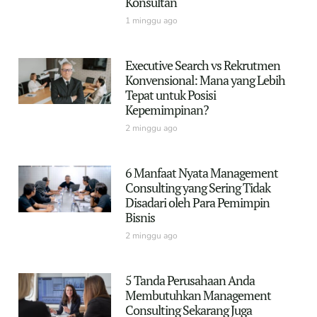
Konsultan
1 minggu ago
Executive Search vs Rekrutmen
Konvensional: Mana yang Lebih
Tepat untuk Posisi
Kepemimpinan?
2 minggu ago
6 Manfaat Nyata Management
Consulting yang Sering Tidak
Disadari oleh Para Pemimpin
Bisnis
2 minggu ago
5 Tanda Perusahaan Anda
Membutuhkan Management
Consulting Sekarang Juga