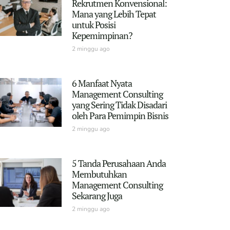
Rekrutmen Konvensional:
Mana yang Lebih Tepat
untuk Posisi
Kepemimpinan?
2 minggu ago
6 Manfaat Nyata
Management Consulting
yang Sering Tidak Disadari
oleh Para Pemimpin Bisnis
2 minggu ago
5 Tanda Perusahaan Anda
Membutuhkan
Management Consulting
Sekarang Juga
2 minggu ago