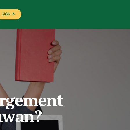
SIGN IN
argement
awan?