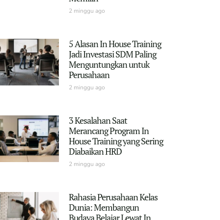
2 minggu ago
5 Alasan In House Training
Jadi Investasi SDM Paling
Menguntungkan untuk
Perusahaan
2 minggu ago
3 Kesalahan Saat
Merancang Program In
House Training yang Sering
Diabaikan HRD
2 minggu ago
Rahasia Perusahaan Kelas
Dunia: Membangun
Budaya Belajar Lewat In