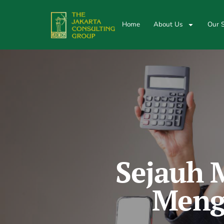
Home
About Us
Our S
Sejauh 
Meng