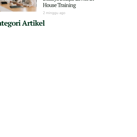
House Training
2 minggu ago
tegori Artikel