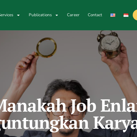
ervices
Publications
Career
Contact
Manakah Job Enl
untungkan Kary