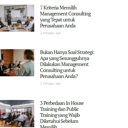
7 Kriteria Memilih
Management Consulting
yang Tepat untuk
Perusahaan Anda
2 minggu ago
Bukan Hanya Soal Strategi:
Apa yang Sesungguhnya
Dilakukan Management
Consulting untuk
Perusahaan Anda?
2 minggu ago
3 Perbedaan In House
Training dan Public
Training yang Wajib
Diketahui Sebelum
Memilih