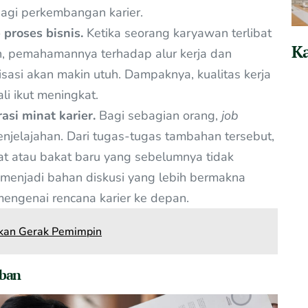
bagi perkembangan karier.
roses bisnis.
Ketika seorang karyawan terlibat
Ka
n, pemahamannya terhadap alur kerja dan
isasi akan makin utuh. Dampaknya, kualitas kerja
li ikut meningkat.
si minat karier.
Bagi sebagian orang,
job
njelajahan. Dari tugas-tugas tambahan tersebut,
 atau bakat baru yang sebelumnya tidak
t menjadi bahan diskusi yang lebih bermakna
engenai rencana karier ke depan.
inkan Gerak Pemimpin
eban