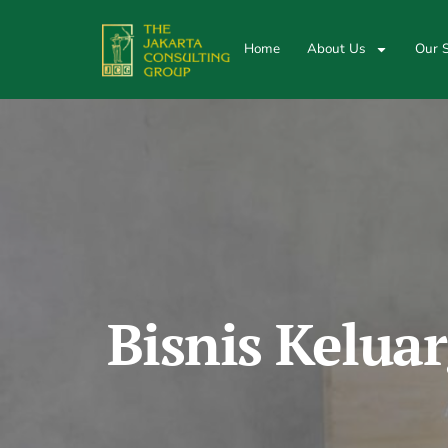
Home
About Us
Our S
Bisnis Kelua