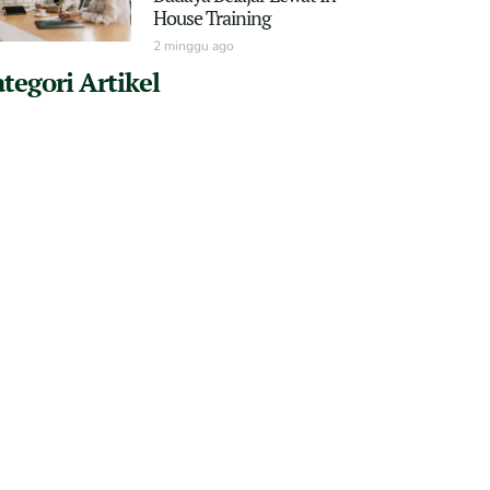
House Training
2 minggu ago
tegori Artikel