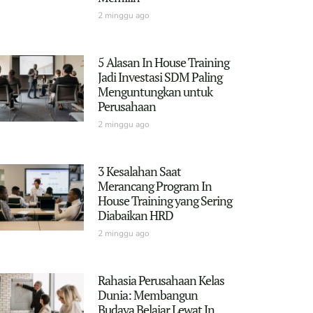
2 minggu ago
5 Alasan In House Training
Jadi Investasi SDM Paling
Menguntungkan untuk
Perusahaan
2 minggu ago
3 Kesalahan Saat
Merancang Program In
House Training yang Sering
Diabaikan HRD
2 minggu ago
Rahasia Perusahaan Kelas
Dunia: Membangun
Budaya Belajar Lewat In