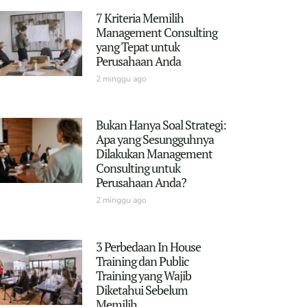
7 Kriteria Memilih
Management Consulting
yang Tepat untuk
Perusahaan Anda
2 minggu ago
Bukan Hanya Soal Strategi:
Apa yang Sesungguhnya
Dilakukan Management
Consulting untuk
Perusahaan Anda?
2 minggu ago
3 Perbedaan In House
Training dan Public
Training yang Wajib
Diketahui Sebelum
Memilih