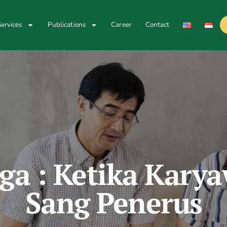
ervices
Publications
Career
Contact
rga : Ketika Kar
Sang Penerus