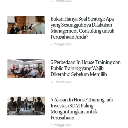
2 minggu ago
Bukan Hanya Soal Strategi: Apa
yang Sesungguhnya Dilakukan
Management Consulting untuk
Perusahaan Anda?
2 minggu ago
3 Perbedaan In House Training dan
Public Training yang Wajib
Diketahui Sebelum Memilih
2 minggu ago
5 Alasan In House Training Jadi
Investasi SDM Paling
Menguntungkan untuk
Perusahaan
2 minggu ago